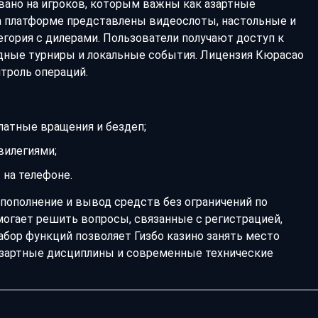
овано на игроков, которым важны как азартные
На платформе представлены видеослоты, настольные и
егория с дилерами. Пользователи получают доступ к
ные турниры и локальные события. Лицензия Кюрасао
троль операций.
латные вращения и бездеп;
вилегиями;
 на телефоне.
ополнение и вывод средств без ограничений по
могает решить вопросы, связанные с регистрацией,
набор функций позволяет Гизбо казино занять место
азартные дисциплины и современные технические