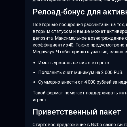
Релоад-бонус для актив
Повторные поощрения рассчитаны на тех, 
вторым статусом и выше может активиров
депозита. Максимальное вознаграждение с
коэффициенту х40. Также предусмотрено д
Megaways. Чтобы принять участие, важно 
Иметь уровень не ниже второго.
Пополнить счет минимум на 2 000 RUB.
Суммарно внести от 4 000 рублей за нед
Такой формат помогает поддерживать инте
играет.
Приветственный пакет
Стартовое предложение в Gizbo casino вы