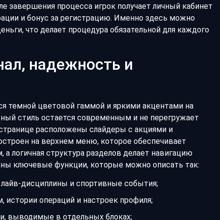
ле завершения процесса игрок получает личный кабинет
ерации и бонус за регистрацию. Именно здесь можно
деньги, что делает процедура обязательной для каждого
нал, надежность и
ся темной цветовой гаммой и яркими акцентами на
льный стиль остается современным и не перегружает
 странице расположены слайдеры с акциями и
строен на верхнем меню, которое обеспечивает
 а логичная структура разделов делает навигацию
пны ключевые функции, которые можно описать так:
 лайв-дисциплины и спортивные события;
, истории операций и настроек профиля;
и, выводимые в отдельных блоках;