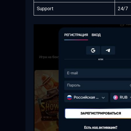
Support
24/7